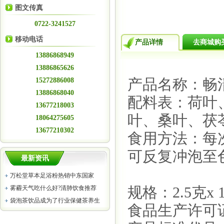
图文传真
0722-3241527
移动电话
产品详情
去商城购
13886868949
13886865626
15272886008
产品名称：畅清
13886868040
配料表
：
荷叶、
13677218003
叶、桑叶、茯
18064275605
13677210302
食用方法
：
每
可反复冲泡至色
最新资讯
万松堂草本足浴粉热销中东国家
雾霾天气吃什么好?清肺饮食推荐
规格：2.5克x 
袋泡茶饮品成为了行业保健茶养生
食品生产许可证编号