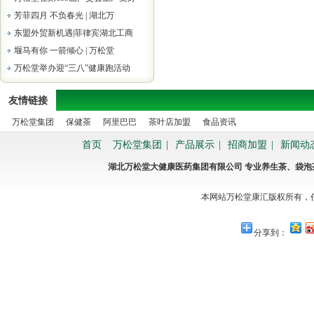
芳菲四月 不负春光 | 湖北万
东盟外贸新机遇|菲律宾湖北工商
堰马有你 一箭倾心 | 万松堂
万松堂举办迎“三八”健康跑活动
友情链接
万松堂集团
保健茶
阿里巴巴
茶叶店加盟
食品资讯
首页
万松堂集团
|
产品展示
|
招商加盟
|
新闻动
湖北万松堂大健康医药集团有限公司 专业养生茶、袋
本网站万松堂康汇版权所有，
分享到：