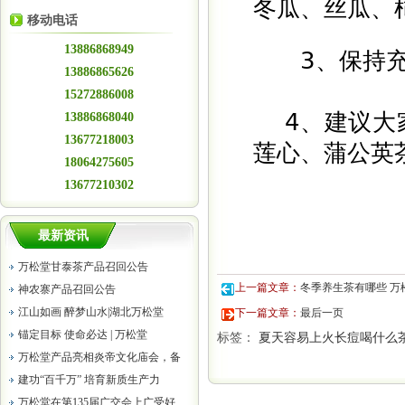
冬瓜、丝瓜、
移动电话
13886868949
3、保持充足
13886865626
15272886008
4、建议大家
13886868040
13677218003
莲心、蒲公英
18064275605
13677210302
最新资讯
万松堂甘泰茶产品召回公告
上一篇文章：
冬季养生茶有哪些 万
神农寨产品召回公告
江山如画 醉梦山水|湖北万松堂
下一篇文章：
最后一页
锚定目标 使命必达 | 万松堂
标签：
夏天容易上火长痘喝什么
万松堂产品亮相炎帝文化庙会，备
建功“百千万” 培育新质生产力
万松堂在第135届广交会上广受好