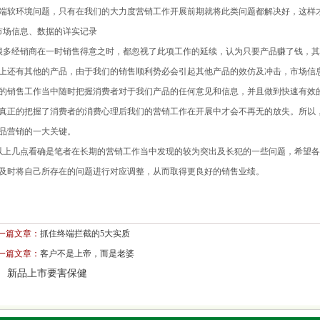
端软环境问题，只有在我们的大力度营销工作开展前期就将此类问题都解决好，这样
场信息、数据的详实记录
经销商在一时销售得意之时，都忽视了此项工作的延续，认为只要产品赚了钱，其
上还有其他的产品，由于我们的销售顺利势必会引起其他产品的效仿及冲击，市场信
的销售工作当中随时把握消费者对于我们产品的任何意见和信息，并且做到快速有效
真正的把握了消费者的消费心理后我们的营销工作在开展中才会不再无的放失。所以
品营销的一大关键。
几点看确是笔者在长期的营销工作当中发现的较为突出及长犯的一些问题，希望各
及时将自己所存在的问题进行对应调整，从而取得更良好的销售业绩。
一篇文章：
抓住终端拦截的5大实质
一篇文章：
客户不是上帝，而是老婆
：
新品上市
要害
保健