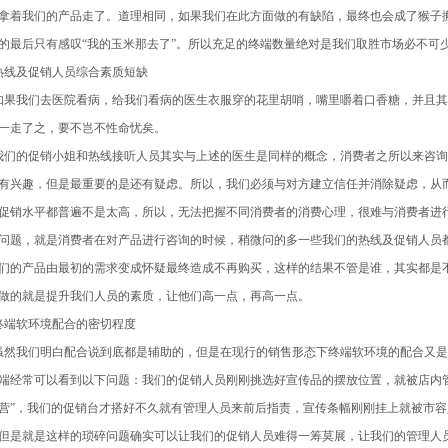
拿着我们的产品走了。道理相同，如果我们在此方面做的有缺陷，最终也会成了猴子
的最后只有感叹“我的玉米那去了”。所以充足的终端数量绝对是我们取胜市场必不可
线及促销人员综合素质短缺
我们去医院看病，给我们看病的医生衣服穿的花里胡哨，嘴里嚼着口香糖，并且其
一走了之，要不岂不性命忧矣。
的促销小姐和热线接听人员其实与上述的医生是同样的概念，消费者之所以来咨询
有兴趣，但是最重要的是还有疑虑。所以，我们必须与对方建立信任并消除疑虑，从
促销水平都普遍不是太高，所以，无法把握不同消费者的消费心理，很难与消费者进
问题，就是消费者在对产品进行咨询的时候，稍微问的多一些我们的热线及促销人员
们的产品由最初的需求变成怀疑最终造成不再购买，这样的结果不管是谁，其实都是
做的就是提升我们人员的素质，让他们高一点，再高一点。
端软环境配合的密切程度
我们明白配合说到底都是辅助的，但是在现行的销售形态下终端软环境的配合又是
端经常可以看到以下问题：我们的促销人员刚刚挑选好宣传品的摆放位置，就被店内
营”，我们的促销台才搭好不久就有管理人员来前后指责，宣传条幅刚刚挂上就被市
但是就是这样的琐碎问题确实可以让我们的促销人员难得一筹莫展，让我们的管理人