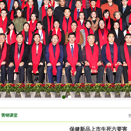
1
2
营销课堂
保健新品上市生死六要害