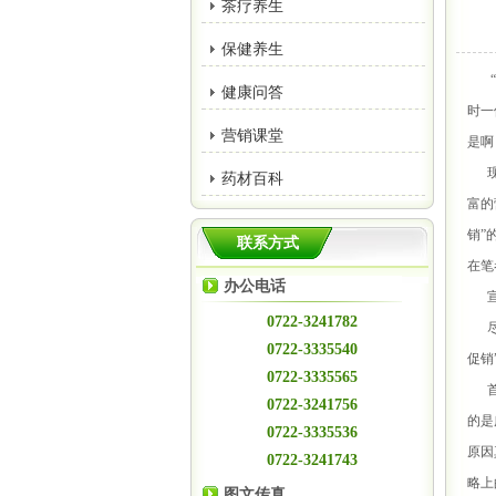
茶疗养生
保健养生
“为
健康问答
时一
营销课堂
是啊
现在
药材百科
富的
销”
联系方式
在笔
办公电话
宣
0722-3241782
尽管
0722-3335540
促销
0722-3335565
首先
0722-3241756
的是
0722-3335536
原因
0722-3241743
略上
图文传真