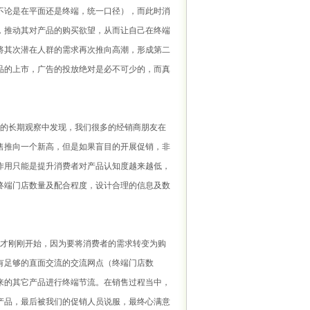
不论是在平面还是终端，统一口径），而此时消
，推动其对产品的购买欲望，从而让自己在终端
将其次潜在人群的需求再次推向高潮，形成第二
品的上市，广告的投放绝对是必不可少的，而真
的长期观察中发现，我们很多的经销商朋友在
售推向一个新高，但是如果盲目的开展促销，非
作用只能是提升消费者对产品认知度越来越低，
终端门店数量及配合程度，设计合理的信息及数
。
才刚刚开始，因为要将消费者的需求转变为购
有足够的直面交流的交流网点（终端门店数
来的其它产品进行终端节流。在销售过程当中，
产品，最后被我们的促销人员说服，最终心满意