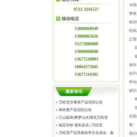
当我
0722-3241527
费者
移动电话
购买
13886868949
轮风
13886865626
正需
15272886008
切
13886868040
促销
13677218003
做市
18064275605
但不
13677210302
带动
据记
最新资讯
终
万松堂甘泰茶产品召回公告
在我
神农寨产品召回公告
买我
江山如画 醉梦山水|湖北万松堂
量）
锚定目标 使命必达 | 万松堂
万松堂产品亮相炎帝文化庙会，备
我们