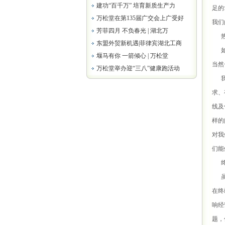
建功“百千万” 培育新质生产力
足的
万松堂在第135届广交会上广受好
我们
芳菲四月 不负春光 | 湖北万
热
东盟外贸新机遇|菲律宾湖北工商
如果
堰马有你 一箭倾心 | 万松堂
当然
万松堂举办迎“三八”健康跑活动
我们
求、
线及
样的
对我
们能
终
虽然
在终
响经
题，