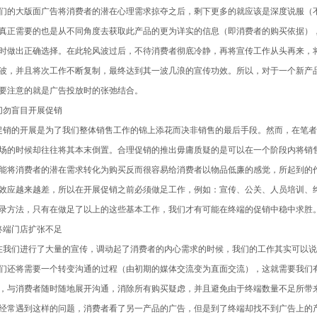
们的大版面广告将消费者的潜在心理需求掠夺之后，剩下更多的就应该是深度说服（
真正需要的也是从不同角度去获取此产品的更为详实的信息（即消费者的购买依据）
时做出正确选择。在此轮风波过后，不待消费者彻底冷静，再将宣传工作从头再来，
波，并且将次工作不断复制，最终达到其一波几浪的宣传功效。所以，对于一个新产
要注意的就是广告投放时的张弛结合。
勿盲目开展促销
的开展是为了我们整体销售工作的锦上添花而决非销售的最后手段。然而，在笔者
场的时候却往往将其本末倒置。合理促销的推出毋庸质疑的是可以在一个阶段内将销
能将消费者的潜在需求转化为购买反而很容易给消费者以物品低廉的感觉，所起到的
效应越来越差，所以在开展促销之前必须做足工作，例如：宣传、公关、人员培训、
录方法，只有在做足了以上的这些基本工作，我们才有可能在终端的促销中稳中求胜
端门店扩张不足
们进行了大量的宣传，调动起了消费者的内心需求的时候，我们的工作其实可以说
们还将需要一个转变沟通的过程（由初期的媒体交流变为直面交流），这就需要我们
，与消费者随时随地展开沟通，消除所有购买疑虑，并且避免由于终端数量不足所带
经常遇到这样的问题，消费者看了另一产品的广告，但是到了终端却找不到广告上的