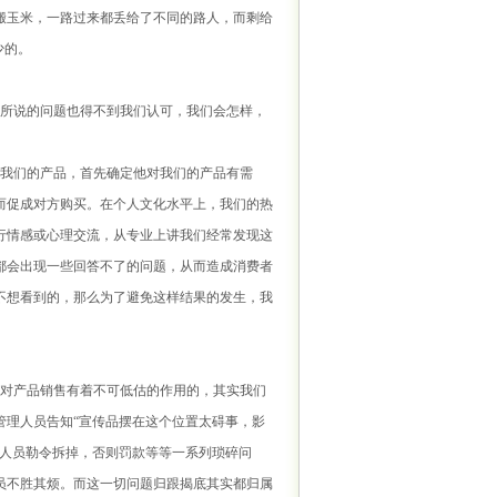
搬玉米，一路过来都丢给了不同的路人，而剩给
少的。
所说的问题也得不到我们认可，我们会怎样，
我们的产品，首先确定他对我们的产品有需
而促成对方购买。在个人文化水平上，我们的热
行情感或心理交流，从专业上讲我们经常发现这
都会出现一些回答不了的问题，从而造成消费者
不想看到的，那么为了避免这样结果的发生，我
对产品销售有着不可低估的作用的，其实我们
管理人员告知“宣传品摆在这个位置太碍事，影
容人员勒令拆掉，否则罚款等等一系列琐碎问
员不胜其烦。而这一切问题归跟揭底其实都归属