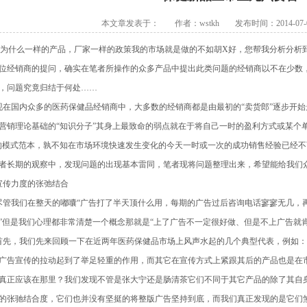
本文章发表于： 作者：wstkh 发布时间：2014-07-08
什么一样的产品，厂家一样的政策我的市场就是做的不如胡X好，您帮我分析分析到
位经销商的提问，确实在笔者所操作的众多产品中提出此类问题的经销商以不在少数
，问题究竟归结于何处……
国内众多的医药保健品经销商中，大多数的经销商都是由最初的“卖货郎”逐步开始
营销理论基础的“知识分子”其身上最致命的弱点就在于将自己一时的盈利方式或某个
的模式范本，孰不知在市场环境快速发生变化的今天一时或一次的成功销售经验已经
者长期的观察中，发现问题的出现基本雷同，笔者现将问题整理出来，希望能给我们
传力度的张弛结合
我们在整天的嘟囔“广告打了半天顶什么用，每期的广告过后咨询电话寥寥无几，
”但是我们心理都非常清楚一个概念那就是“上了广告不一定很好做、但是不上广告就
，我们先来回顾一下在近两年医药保健品市场上风声水起的几个典型代表，例如：
广告宣传的拉动起到了举足轻重的作用，而其它在宣传方式上紧跟其后的产品也是在
真正应该在那里？我们发现不管是张大宁还是肠清茶它们不同于其它产品的除了其自
的张驰结合度，它们也并没有坚挺的将整版广告坚持到底，而我们真正发现的是它们