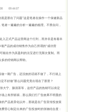
 09:44:07
底是那出了问题”这是笔者在操作一个保健新品
，笔者一遍遍的分析一遍遍的梳理。不禁自问，
走入正式产品运营商这个行列，而并非是有着丰
单项产品的成功销售作为自己所谓的“成功营
不可能在作为其盈利的法宝进行无限次复制。而
众多的经销商以帮助。
再做一期广告，还没效的话就不做了，不行就上
肯定不好做”那么问题究竟出现在了那里？
张大宁、肠清茶等，这些产品的热销可以肯定
市场上有所斩祸，那么我们打广告效果不明显的
身的产品差异化以外，那就是在广告宣传投放策
煞费苦心制定出来的广告投放时的张驰结合度：