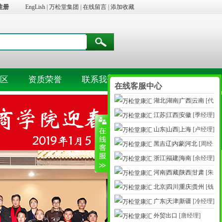
注册
EngLish
|
万松堂集团
|
在线留言
|
添加收藏
区
资质荣誉
联系我们
在线客服中心
湖北|湖南|广西|云南
[代
江苏|江西|安徽
[季经理]
经理]
山东|山西|上海
[卢经理]
黑吉辽|内蒙|河北
[周经
浙江|福建|海南
[余经理]
理]
河南|西藏|陕西|甘肃
[朱
北京|四川|重庆|贵州
[钱
经理]
广东|天津|新疆
[冷经理]
经理]
外贸出口
[唐经理]