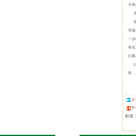
于终
市
很多
市场
一步
有在
们新
以上
悟，
上
下
标签