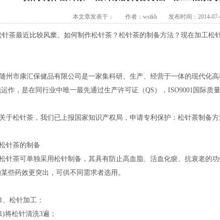
本文章发表于： 作者：wstkh 发布时间：2014-07-07
针茶最近比较风糜。如何制作松针茶？松针茶的制备方法？现在加工松针
？
州市康汇保健品有限公司是一家集科研、生产、经营于一体的现代化高科
运作，是在同行业中唯一最先通过生产许可证（QS），ISO9001国际质
松针茶，我们已上报国家知识产权局，申请专利保护：松针茶制备方法（专利号
针茶的制备
针茶可单独采用松针制备，其具有防止高血脂、活血化瘀、抗衰老的功
的某些药效更突出，可供不同需求者选用。
、松针加工：
)将松针清洗3遍；