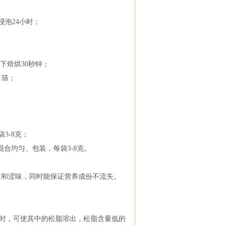
泡24小时；
下焙烘30秒钟；
目筛；
3-8克；
合均匀、包装，每袋3-8克。
质和涩味，同时能保证营养成份不流失。
时，可使其中的松脂溶出，松脂含量低的