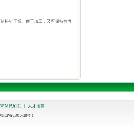
既可使松针干燥、便于加工，又可保持营养
OEM代加工
|
人才招聘
鄂ICP备05016728号-1