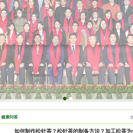
1
2
健康问答
如何制作松针茶？松针茶的制备方法？加工松茶为