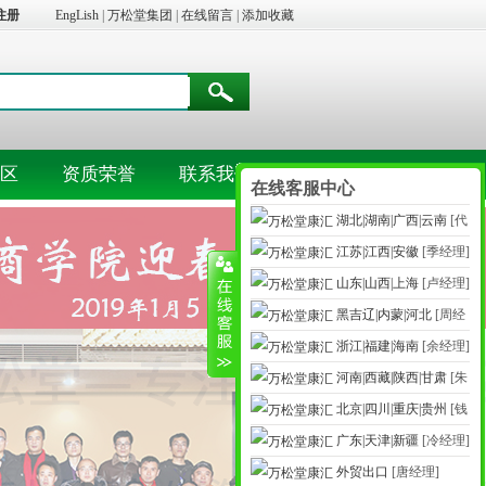
注册
EngLish
|
万松堂集团
|
在线留言
|
添加收藏
区
资质荣誉
联系我们
在线客服中心
湖北|湖南|广西|云南
[代
江苏|江西|安徽
[季经理]
经理]
山东|山西|上海
[卢经理]
黑吉辽|内蒙|河北
[周经
浙江|福建|海南
[余经理]
理]
河南|西藏|陕西|甘肃
[朱
北京|四川|重庆|贵州
[钱
经理]
广东|天津|新疆
[冷经理]
经理]
外贸出口
[唐经理]