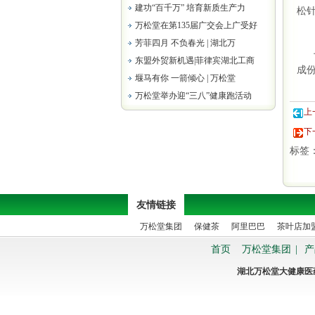
建功“百千万” 培育新质生产力
松
万松堂在第135届广交会上广受好
芳菲四月 不负春光 | 湖北万
上
东盟外贸新机遇|菲律宾湖北工商
成份
堰马有你 一箭倾心 | 万松堂
万松堂举办迎“三八”健康跑活动
上
下
标签
友情链接
万松堂集团
保健茶
阿里巴巴
茶叶店加
首页
万松堂集团
|
产
湖北万松堂大健康医