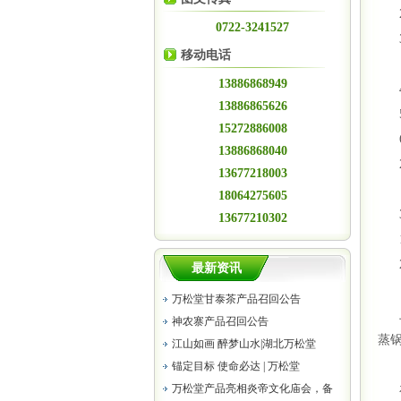
2)
0722-3241527
3
移动电话
13886868949
4
13886865626
5)
15272886008
6
13886868040
2
13677218003
18064275605
3
13677210302
1
2
最新资讯
万松堂甘泰茶产品召回公告
上
神农寨产品召回公告
蒸锅
江山如画 醉梦山水|湖北万松堂
锚定目标 使命必达 | 万松堂
万松堂产品亮相炎帝文化庙会，备
在