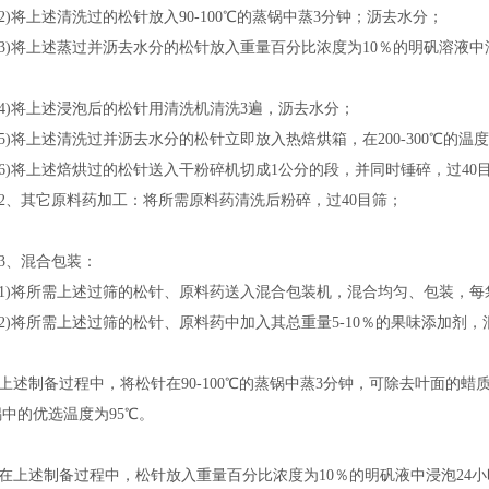
将上述清洗过的松针放入90-100℃的蒸锅中蒸3分钟；沥去水分；
)将上述蒸过并沥去水分的松针放入重量百分比浓度为10％的明矾溶液中浸
)将上述浸泡后的松针用清洗机清洗3遍，沥去水分；
将上述清洗过并沥去水分的松针立即放入热焙烘箱，在200-300℃的温度
)将上述焙烘过的松针送入干粉碎机切成1公分的段，并同时锤碎，过40
、其它原料药加工：将所需原料药清洗后粉碎，过40目筛；
、混合包装：
)将所需上述过筛的松针、原料药送入混合包装机，混合均匀、包装，每袋
)将所需上述过筛的松针、原料药中加入其总重量5-10％的果味添加剂，混
述制备过程中，将松针在90-100℃的蒸锅中蒸3分钟，可除去叶面的蜡
中的优选温度为95℃。
上述制备过程中，松针放入重量百分比浓度为10％的明矾液中浸泡24小