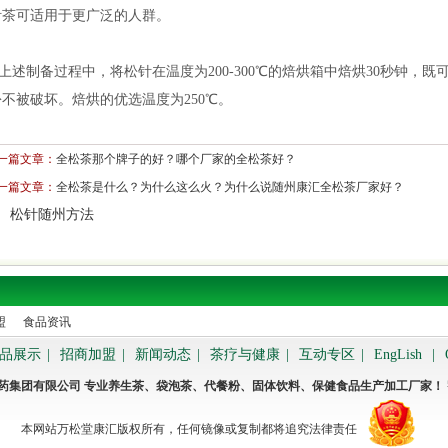
针茶可适用于更广泛的人群。
述制备过程中，将松针在温度为200-300℃的焙烘箱中焙烘30秒钟，
不被破坏。焙烘的优选温度为250℃。
一篇文章：
全松茶那个牌子的好？哪个厂家的全松茶好？
一篇文章：
全松茶是什么？为什么这么火？为什么说随州康汇全松茶厂家好？
：
松针
随州
方法
盟
食品资讯
品展示
|
招商加盟
|
新闻动态
|
茶疗与健康
|
互动专区
|
EngLish
|
药集团有限公司 专业养生茶、袋泡茶、代餐粉、固体饮料、保健食品生产加工厂家！
本网站万松堂康汇版权所有，任何镜像或复制都将追究法律责任