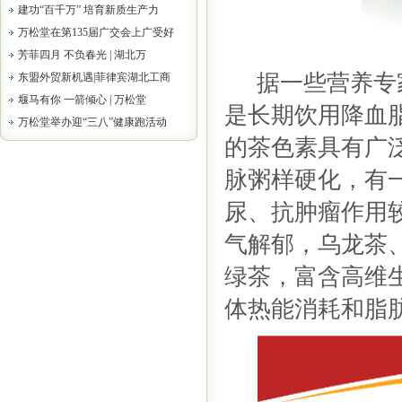
建功“百千万” 培育新质生产力
万松堂在第135届广交会上广受好
芳菲四月 不负春光 | 湖北万
据一些营养专
东盟外贸新机遇|菲律宾湖北工商
堰马有你 一箭倾心 | 万松堂
是长期饮用降血
万松堂举办迎“三八”健康跑活动
的茶色素具有广
脉粥样硬化，有
尿、抗肿瘤作用
气解郁，乌龙茶
绿茶，富含高维
体热能消耗和脂