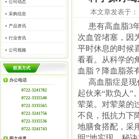
公司动态
本文章发表于： 作者
采购信息
患有高血脂3年
产品资讯
次血管堵塞，因
行业资讯
平时休息的时候
公司视频
看看。从科学的
联系方式
血脂？降血脂茶
高血脂症是现代
办公电话
0722-3241782
起伙来“欺负人
0722-3335540
荤菜。对荤菜的
0722-3335565
0722-3241756
不良，抵抗力下
0722-3335536
地膳食搭配，采
0722-3241743
明”地实现，秘
图文传真